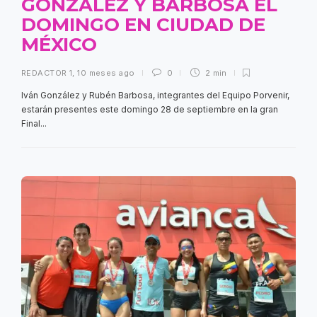
GONZÁLEZ Y BARBOSA EL
DOMINGO EN CIUDAD DE
MÉXICO
REDACTOR 1
,
10 meses ago
0
2 min
Iván González y Rubén Barbosa, integrantes del Equipo Porvenir,
estarán presentes este domingo 28 de septiembre en la gran
Final...