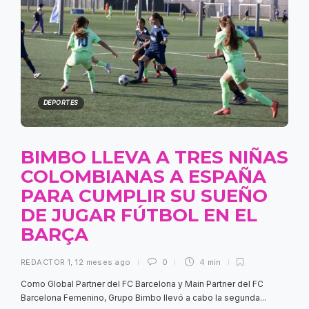
DEPORTES
BIMBO LLEVA A TRES NIÑAS
COLOMBIANAS A ESPAÑA
PARA CUMPLIR SU SUEÑO
DE JUGAR FÚTBOL EN EL
BARÇA
REDACTOR 1
,
12 meses ago
0
4 min
Como Global Partner del FC Barcelona y Main Partner del FC
Barcelona Femenino, Grupo Bimbo llevó a cabo la segunda...