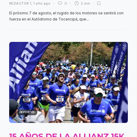
REDACTOR 1
,
1 año ago
0
2 min
El próximo 7 de agosto, el rugido de los motores se sentirá con
fuerza en el Autódromo de Tocancipá, que...
DEPORTES
15 AÑOS DE LA ALLIANZ 15K,