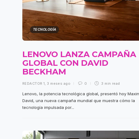
TECNOLOGÍA
LENOVO LANZA CAMPAÑA
GLOBAL CON DAVID
BECKHAM
REDACTOR 1
,
3 meses ago
0
3 min
read
Lenovo, la potencia tecnológica global, presentó hoy Max
David, una nueva campaña mundial que muestra cómo la
tecnología impulsada por...