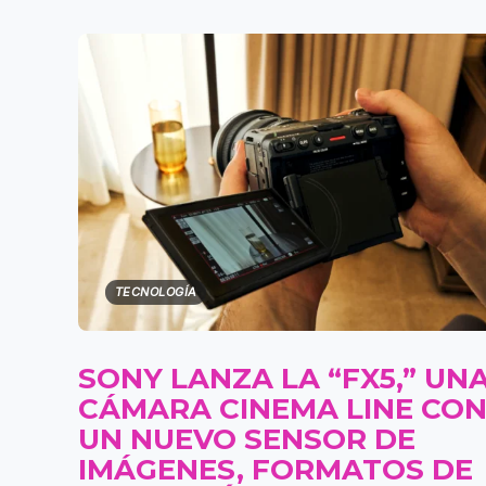
TECNOLOGÍA
SONY LANZA LA “FX5,” UN
CÁMARA CINEMA LINE CO
UN NUEVO SENSOR DE
IMÁGENES, FORMATOS DE