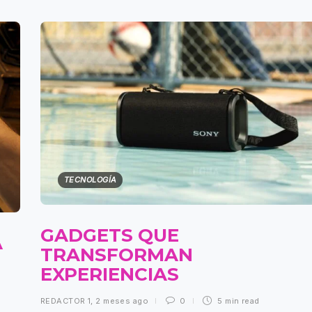
TECNOLOGÍA
GADGETS QUE
A
TRANSFORMAN
N
EXPERIENCIAS
REDACTOR 1
,
2 meses ago
0
5 min
read