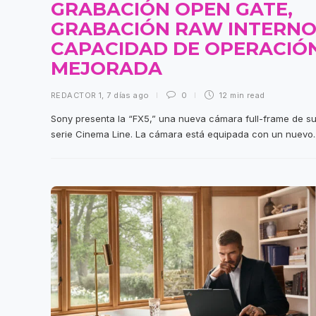
GRABACIÓN OPEN GATE,
GRABACIÓN RAW INTERNO
CAPACIDAD DE OPERACIÓ
MEJORADA
REDACTOR 1
,
7 días ago
0
12 min
read
Sony presenta la “FX5,” una nueva cámara full-frame de s
serie Cinema Line. La cámara está equipada con un nuevo..