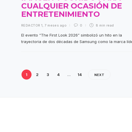
CUALQUIER OCASIÓN DE
ENTRETENIMIENTO
REDACTOR 1
,
7 meses ago
0
8 min
read
El evento “The First Look 2026” simbolizó un hito en la
trayectoria de dos décadas de Samsung como la marca líder
1
2
3
4
…
14
NEXT