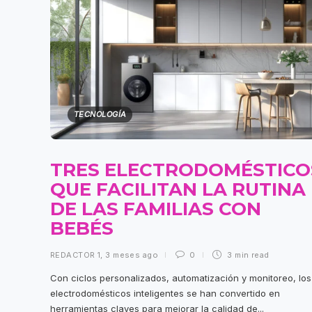
TECNOLOGÍA
TRES ELECTRODOMÉSTICO
QUE FACILITAN LA RUTINA
DE LAS FAMILIAS CON
BEBÉS
REDACTOR 1
,
3 meses ago
0
3 min
read
Con ciclos personalizados, automatización y monitoreo, los
electrodomésticos inteligentes se han convertido en
herramientas claves para mejorar la calidad de...