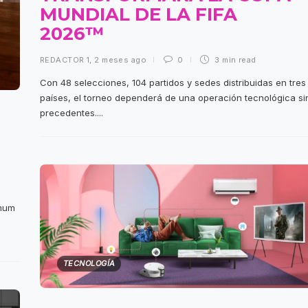
MUNDIAL DE LA FIFA
2026™
REDACTOR 1
,
2 meses ago
0
3 min
read
Con 48 selecciones, 104 partidos y sedes distribuidas en tres
países, el torneo dependerá de una operación tecnológica si
precedentes....
imum
TECNOLOGÍA