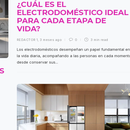
¿CUÁL ES EL
ELECTRODOMÉSTICO IDEAL
PARA CADA ETAPA DE
VIDA?
REDACTOR 1
,
3 meses ago
0
3 min
read
Los electrodomésticos desempeñan un papel fundamental en
la vida diaria, acompañando a las personas en cada moment
desde conservar sus...
S