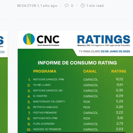
REDACTOR 1
,
1 año ago
0
1 min
read