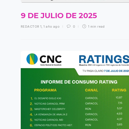
9 DE JULIO DE 2025
REDACTOR 1
,
1 año ago
0
1 min
read