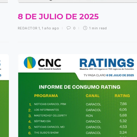
8 DE JULIO DE 2025
REDACTOR 1
,
1 año ago
0
1 min
read