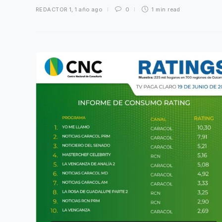
REDACTOR 1
,
1 año ago
0
1 min
read