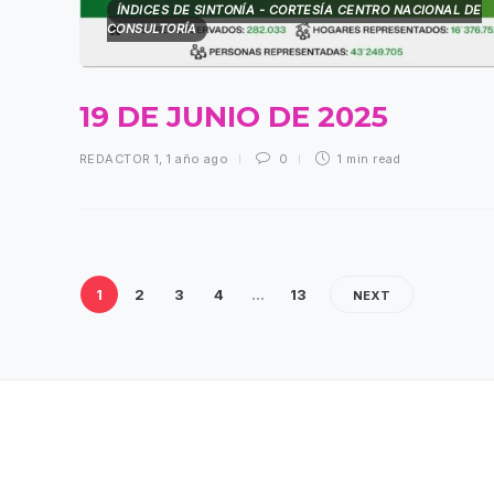
ÍNDICES DE SINTONÍA - CORTESÍA CENTRO NACIONAL DE
CONSULTORÍA
19 DE JUNIO DE 2025
REDACTOR 1
,
1 año ago
0
1 min
read
1
2
3
4
…
13
NEXT