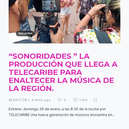
Telecaribe
“SONORIDADES ” LA
PRODUCCIÓN QUE LLEGA A
TELECARIBE PARA
ENALTECER LA MÚSICA DE
LA REGIÓN.
REDACTOR 1
,
4 años ago
0
1 min
Estreno: domingo 29 de enero, a las 8:30 de la noche por
TELECARIBE Una nueva generación de músicos encuentra en...