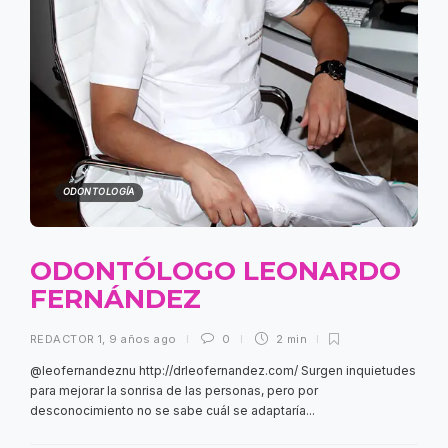
ODONTOLOGÍA
ODONTÓLOGO LEONARDO
FERNÁNDEZ
REDACTOR 1
,
9 años ago
0
2 min
@leofernandeznu http://drleofernandez.com/ Surgen inquietudes
para mejorar la sonrisa de las personas, pero por
desconocimiento no se sabe cuál se adaptaría...