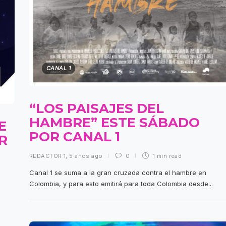
CANAL 1
“LOS PAISAJES DEL
HAMBRE” ESTE SÁBADO
E
POR CANAL 1
R
REDACTOR 1
,
5 años ago
0
1 min
read
Canal 1 se suma a la gran cruzada contra el hambre en
Colombia, y para esto emitirá para toda Colombia desde...