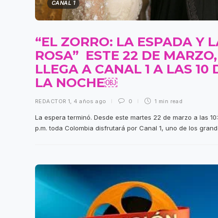
CANAL 1
“EL ZORRO: LA ESPADA Y L
ROSA” ESTE 22 DE MARZO,
LLEGA A CANAL 1 A LAS 10 
LA NOCHE￼
REDACTOR 1
,
4 años ago
0
1 min
read
La espera terminó. Desde este martes 22 de marzo a las 10
p.m. toda Colombia disfrutará por Canal 1, uno de los grande