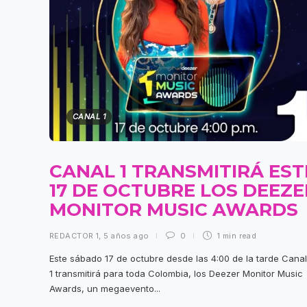
CANAL 1
CANAL 1 TRANSMITIRÁ EST
17 DE OCTUBRE LOS DEEZE
MONITOR MUSIC AWARDS
REDACTOR 1
,
5 años ago
0
1 min
read
Este sábado 17 de octubre desde las 4:00 de la tarde Canal
1 transmitirá para toda Colombia, los Deezer Monitor Music
Awards, un megaevento...