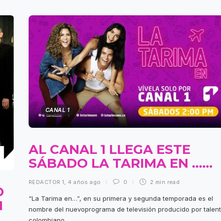
CANAL 1
AL CANAL 1 LLEGA ESTE
SÁBADO LA TARIMA EN ……
REDACTOR 1
,
4 años ago
0
2 min
read
D
“La Tarima en…”, en su primera y segunda temporada es el
N
nombre del nuevoprograma de televisión producido por talen
colombiano...