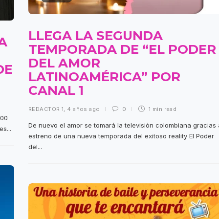
LLEGA LA SEGUNDA
A
TEMPORADA DE “EL PODER
DEL AMOR
DE
LATINOAMÉRICA” POR
CANAL 1
REDACTOR 1
,
4 años ago
0
1 min
read
:00
De nuevo el amor se tomará la televisión colombiana gracias 
s...
estreno de una nueva temporada del exitoso reality El Poder
del...