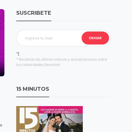
SUSCRIBETE
"]
* Recibirás las últimas noticias y actualizaciones sobre
tus celebridades favoritas!
15 MINUTOS
to