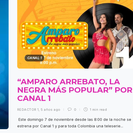
CANAL 1
“AMPARO ARREBATO, LA
NEGRA MÁS POPULAR” POR
CANAL 1
REDACTOR 1
,
5 años ago
0
1 min
read
Este domingo 7 de noviembre desde las 8:00 de la noche se
estrena por Canal 1 y para toda Colombia una teleserie...