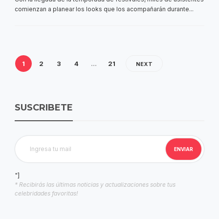
comienzan a planear los looks que los acompañarán durante...
1
2
3
4
…
21
NEXT
SUSCRIBETE
"]
* Recibirás las últimas noticias y actualizaciones sobre tus
celebridades favoritas!