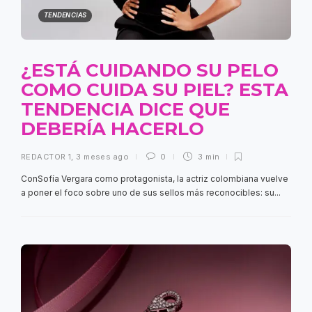
TENDENCIAS
¿ESTÁ CUIDANDO SU PELO
COMO CUIDA SU PIEL? ESTA
TENDENCIA DICE QUE
DEBERÍA HACERLO
REDACTOR 1
,
3 meses ago
0
3 min
ConSofía Vergara como protagonista, la actriz colombiana vuelve
a poner el foco sobre uno de sus sellos más reconocibles: su...