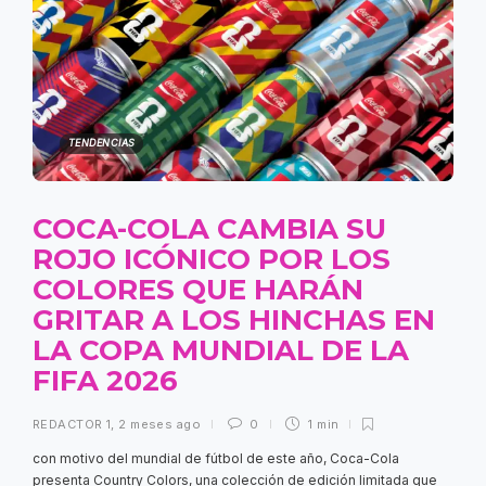
TENDENCIAS
COCA-COLA CAMBIA SU
ROJO ICÓNICO POR LOS
COLORES QUE HARÁN
GRITAR A LOS HINCHAS EN
LA COPA MUNDIAL DE LA
FIFA 2026
REDACTOR 1
,
2 meses ago
0
1 min
con motivo del mundial de fútbol de este año, Coca-Cola
presenta Country Colors, una colección de edición limitada que