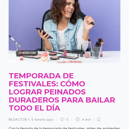
TENDENCIAS
TEMPORADA DE
FESTIVALES: CÓMO
LOGRAR PEINADOS
DURADEROS PARA BAILAR
TODO EL DÍA
REDACTOR 1
,
5 meses ago
0
4 min
Con la llegada de la temporada de festivales, miles de asistentes