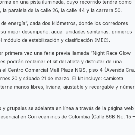
sforma en una pista iluminada, cuyo recorrido tendrá como
la paralela de la calle 26, la calle 44 y la carrera 50.
 de energía”, cada dos kilómetros, donde los corredores
 su mejor desempeño: agua, unidades sanitarias, primeros
l módulo de estabilización y clasificación (MEC).
or primera vez una feria previa llamada “Night Race Glow
s podrán reclamar el kit del atleta y disfrutar de una
n el Centro Comercial Mall Plaza NQS, piso 4 (Avenida Cra.
iernes 20 y sábado 21 de marzo. El kit incluye: camiseta
interna manos libres, liviana, ajustable y recargable y núme
s y grupales se adelanta en línea a través de la página web
sencial en Correcaminos de Colombia (Calle 86B No. 15 –