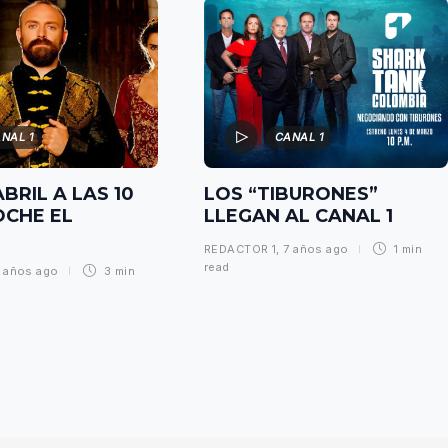
NAL 1
CANAL 1
ABRIL A LAS 10
LOS “TIBURONES”
OCHE EL
LLEGAN AL CANAL 1
REDACTOR 1
,
7 años ago
1 min
read
 años ago
3 min