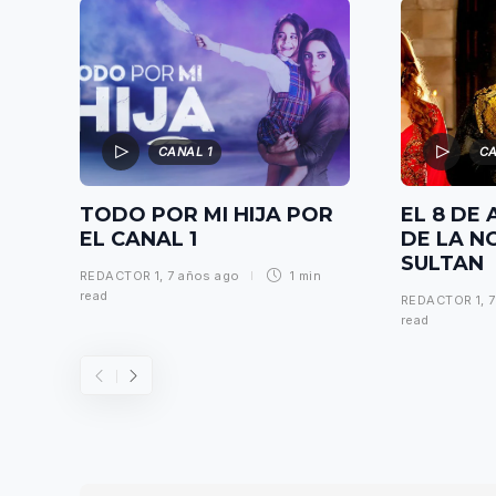
CANAL 1
CA
TODO POR MI HIJA POR
EL 8 DE 
EL CANAL 1
DE LA N
SULTAN
REDACTOR 1
,
7 años ago
1 min
read
REDACTOR 1
,
7
read