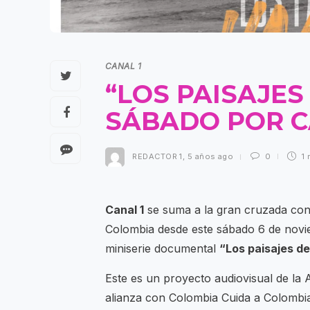
CANAL 1
“LOS PAISAJES
SÁBADO POR C
REDACTOR 1
,
5 años ago
0
1 
Canal 1
se suma a la gran cruzada cont
Colombia desde este sábado 6 de noviem
miniserie documental
“Los paisajes de
Este es un proyecto audiovisual de l
alianza con Colombia Cuida a Colombia