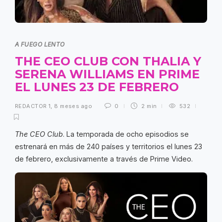
A FUEGO LENTO
THE CEO CLUB CON THALIA Y
SERENA WILLIAMS EN PRIME
EL LUNES 23 DE FEBRERO
REDACTOR 1
,
8 meses ago
0
2 min
532
The CEO Club
. La temporada de ocho episodios se
estrenará en más de 240 países y territorios el lunes 23
de febrero, exclusivamente a través de Prime Video.