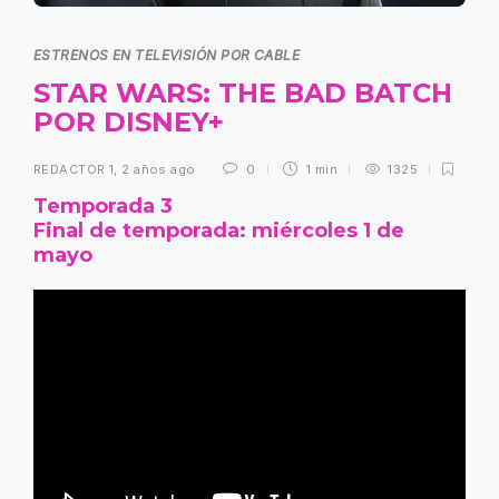
ESTRENOS EN TELEVISIÓN POR CABLE
STAR WARS: THE BAD BATCH
POR DISNEY+
REDACTOR 1
,
2 años ago
0
1 min
1325
Temporada 3
Final de temporada: miércoles 1 de
mayo