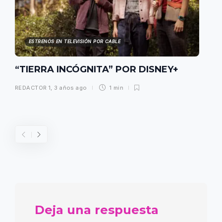
ESTRENOS EN TELEVISIÓN POR CABLE
“TIERRA INCÓGNITA” POR DISNEY+
REDACTOR 1
,
3 años ago
1 min
Deja una respuesta