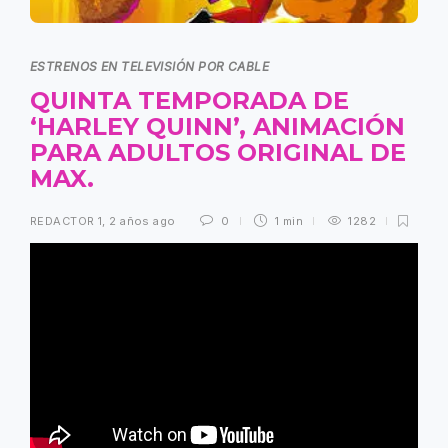
ESTRENOS EN TELEVISIÓN POR CABLE
QUINTA TEMPORADA DE
‘HARLEY QUINN’, ANIMACIÓN
PARA ADULTOS ORIGINAL DE
MAX.
REDACTOR 1
,
2 años ago
0
1 min
1282