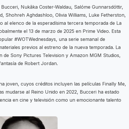
a Bucceri, Nukâka Coster-Waldau, Salóme Gunnarsdóttir,
 Shohreh Aghdashloo, Olivia Williams, Luke Fetherston,
 al elenco de la esperadísima tercera temporada de La
obalmente el 13 de marzo de 2025 en Prime Video. Esta
 popular #WOTWednesdays, una serie semanal de
materiales previos al estreno de la nueva temporada. La
n de Sony Pictures Television y Amazon MGM Studios,
 fantasía de Robert Jordan.
ana joven, cuyos créditos incluyen las películas Finally Me,
as mudarse al Reino Unido en 2022, Bucceri ha estado
ncia en cine y televisión como un emocionante talento