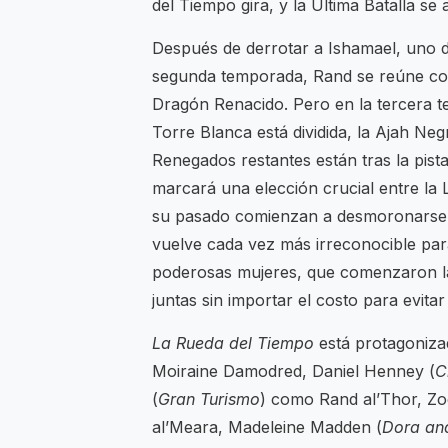
del Tiempo gira, y la Última Batalla se 
Después de derrotar a Ishamael, uno d
segunda temporada, Rand se reúne con
Dragón Renacido. Pero en la tercera te
Torre Blanca está dividida, la Ajah Neg
Renegados restantes están tras la pis
marcará una elección crucial entre la
su pasado comienzan a desmoronarse 
vuelve cada vez más irreconocible par
poderosas mujeres, que comenzaron la
juntas sin importar el costo para evita
La Rueda del Tiempo
está protagoniza
Moiraine Damodred, Daniel Henney (
C
(
Gran Turismo
) como Rand al’Thor, Zo
al’Meara, Madeleine Madden (
Dora and