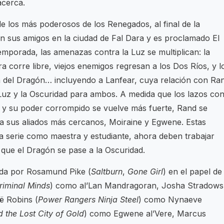
acerca.
e los más poderosos de los Renegados, al final de la
 sus amigos en la ciudad de Fal Dara y es proclamado El
mporada, las amenazas contra la Luz se multiplican: la
ra corre libre, viejos enemigos regresan a los Dos Ríos, y l
ta del Dragón… incluyendo a Lanfear, cuya relación con Ra
 Luz y la Oscuridad para ambos. A medida que los lazos co
y su poder corrompido se vuelve más fuerte, Rand se
a sus aliados más cercanos, Moiraine y Egwene. Estas
 serie como maestra y estudiante, ahora deben trabajar
r que el Dragón se pase a la Oscuridad.
da por Rosamund Pike (
Saltburn
,
Gone Girl
) en el papel de
riminal Minds
) como al’Lan Mandragoran, Josha Stradows
ë Robins (
Power Rangers Ninja Steel
) como Nynaeve
 the Lost City of Gold
) como Egwene al’Vere, Marcus