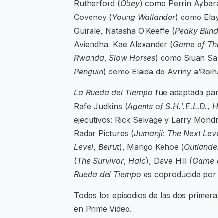
Rutherford (
Obey
) como Perrin Aybara
Coveney (
Young Wallander
) como Ela
Guirale, Natasha O’Keeffe (
Peaky Blind
Aviendha, Kae Alexander (
Game of Th
Rwanda
,
Slow Horses
) como Siuan Sa
Penguin
) como Elaida do Avriny a’Roih
La Rueda del Tiempo
fue adaptada para
Rafe Judkins (
Agents of S.H.I.E.L.D.
,
H
ejecutivos: Rick Selvage y Larry Mond
Radar Pictures (
Jumanji: The Next Lev
Level
,
Beirut
), Marigo Kehoe (
Outlande
(
The Survivor
,
Halo
), Dave Hill (
Game o
Rueda del Tiempo
es coproducida por
Todos los episodios de las dos prime
en Prime Video.