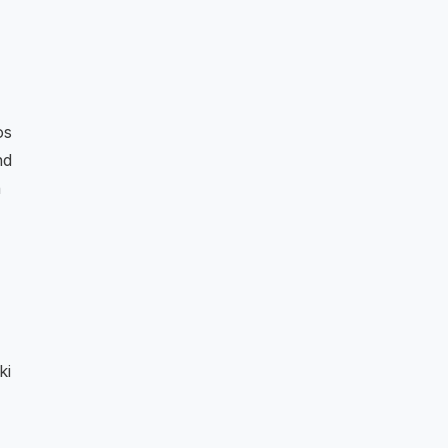
os
nd
n
ki