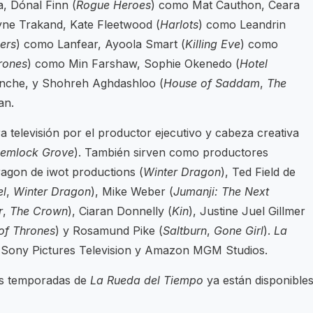
, Dónal Finn (
Rogue Heroes
) como Mat Cauthon, Ceara
yne Trakand, Kate Fleetwood (
Harlots
) como Leandrin
ers
) como Lanfear, Ayoola Smart (
Killing Eve
) como
rones
) como Min Farshaw, Sophie Okenedo (
Hotel
nche, y Shohreh Aghdashloo (
House of Saddam
,
The
an.
 televisión por el productor ejecutivo y cabeza creativa
emlock Grove
). También sirven como productores
ragon de iwot productions (
Winter Dragon
), Ted Field de
el
,
Winter Dragon
), Mike Weber (
Jumanji: The Next
r
,
The Crown
), Ciaran Donnelly (
Kin
), Justine Juel Gillmer
f Thrones
) y Rosamund Pike (
Saltburn
,
Gone Girl
).
La
 Sony Pictures Television y Amazon MGM Studios.
ras temporadas de
La Rueda del Tiempo
ya están disponible