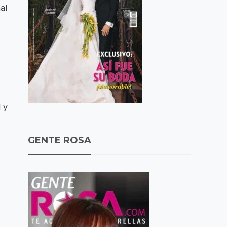
al
o
 y
GENTE ROSA