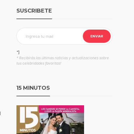
SUSCRIBETE
"]
* Recibirás las últimas noticias y actualizaciones sobre
tus celebridades favoritas!
15 MINUTOS
l