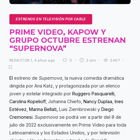
ESTRENOS EN TELEVISIÓN POR CABLE
PRIME VIDEO, KAPOW Y
GRUPO OCTUBRE ESTRENAN
“SUPERNOVA”
REDACTOR 1
,
4 años ago
0
2 min
2407
El
estreno de
Supernova
, la nueva comedia dramática
dirigida por Ana Katz, y protagonizada por un elenco
joven y estelar integrado por
Ruggero Pasquarelli
,
Carolina Kopeliof
f, Johanna Chiefo,
Nancy Duplaa
,
Ines
Estévez
,
Marina Bellati,
Luis Ziembrowski y
Diego
Cremonesi
.
Supernova
se podrá ver a partir del 8 de
julio de 2022 exclusivamente en Prime Video para toda
Latinoamérica y los Estados Unidos, y por televisión