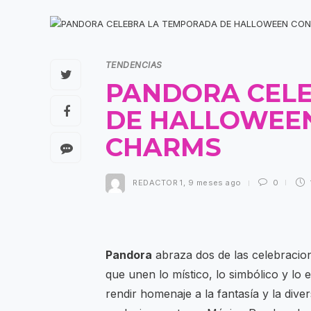
TENDENCIAS
PANDORA CEL
DE HALLOWEE
CHARMS
REDACTOR 1
,
9 meses ago
0
Pandora
abraza dos de las celebracio
que unen lo místico, lo simbólico y l
rendir homenaje a la fantasía y la div