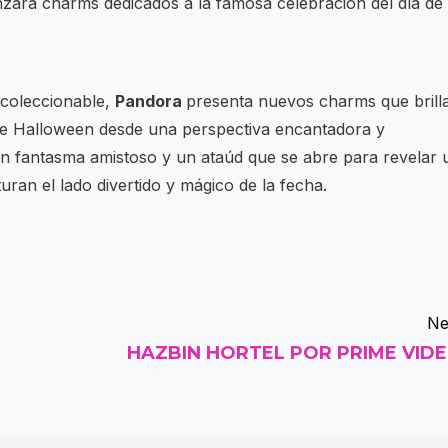
zará charms dedicados a la famosa celebración del día de
 coleccionable,
Pandora
presenta nuevos charms que brill
u de Halloween desde una perspectiva encantadora y
 fantasma amistoso y un ataúd que se abre para revelar 
uran el lado divertido y mágico de la fecha.
Ne
HAZBIN HORTEL POR PRIME VID