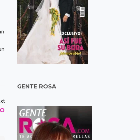
an
un
GENTE ROSA
xt
EO