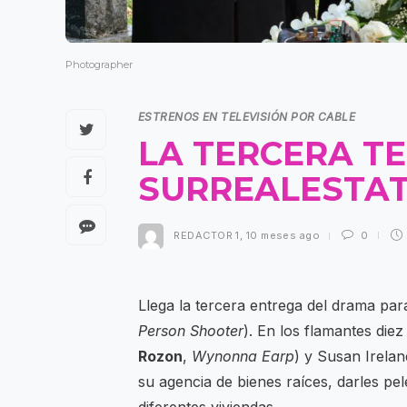
Photographer
ESTRENOS EN TELEVISIÓN POR CABLE
LA TERCERA T
SURREALESTAT
REDACTOR 1
,
10 meses ago
0
Llega la tercera entrega del drama p
Person Shooter
). En los flamantes die
Rozon
,
Wynonna Earp
) y Susan Irelan
su agencia de bienes raíces, darles 