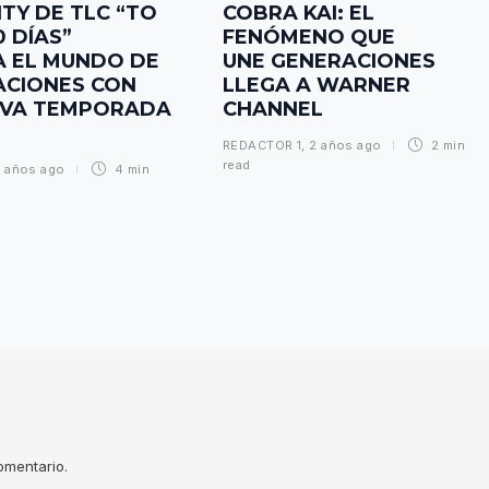
ITY DE TLC “TO
COBRA KAI: EL
0 DÍAS”
FENÓMENO QUE
 EL MUNDO DE
UNE GENERACIONES
ACIONES CON
LLEGA A WARNER
EVA TEMPORADA
CHANNEL
REDACTOR 1
,
2 años ago
2 min
read
 años ago
4 min
omentario.