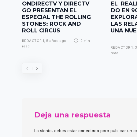
ONDIRECTV Y DIRECTV
EL REAL
GO PRESENTAN EL
DO EN 9
ESPECIAL THE ROLLING
EXPLORA
STONES: ROCK AND
LAS REL
ROLL CIRCUS
UNA NU
REDACTOR 1
,
5 años ago
2 min
read
REDACTOR 1
,
3
read
Deja una respuesta
Lo siento, debes estar
conectado
para publicar un c