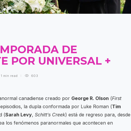
EMPORADA DE
E POR UNIVERSAL +
1 min
read
603
aranormal canadiense creado por
George R. Olson
(
First
z episodios, la dupla conformada por Luke Roman (
Tim
d (
Sarah Levy
,
Schitt’s Creek
) está de regreso para, desde
pelea los fenómenos paranormales que acontecen en