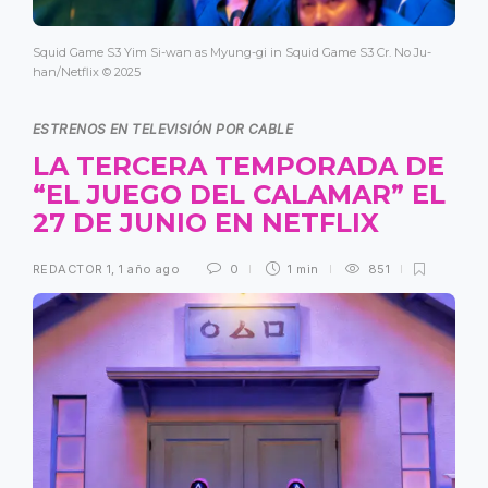
Squid Game S3 Yim Si-wan as Myung-gi in Squid Game S3 Cr. No Ju-
han/Netflix © 2025
ESTRENOS EN TELEVISIÓN POR CABLE
LA TERCERA TEMPORADA DE
“EL JUEGO DEL CALAMAR” EL
27 DE JUNIO EN NETFLIX
REDACTOR 1
,
1 año ago
0
1 min
851