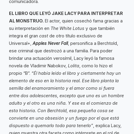
comunicadora.
EL LIBRO QUE LEYÓ JAKE LACY PARA INTERPRETAR
AL MONSTRUO.
El actor, quien cosechó fama gracias a
su interpretación en
The White Lotus
y que también
integra el gran
cast
de otro título exclusivo de
Universal+,
Apples Never Fall
, personifica a Berchtold,
ese criminal que destrozó a una familia. Para poder
brindar una actuación verosímil, Lacy leyó la famosa
novela de Vladimir Nabokov,
Lolita
, como lo hizo el
propio “B”.
“Él había leído el libro y ciertamente hay un
elemento de eso en la historia real. Ese libro planta la
semilla del enamoramiento y el amor como si fuera
entre dos adolescentes, excepto que uno es un hombre
adulto y el otro es una niña. Y ese es el comienzo de
esta historia. Con Berchtold, esa pequeña cosa se
convierte en una obsesión y un fuego por el que está
dispuesto a quemarlo todo para tenerlo”
, explica Lacy,
quien muestra otra faceta como intérprete en el rol de