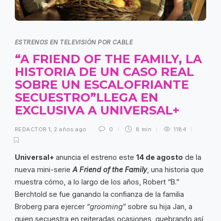
ESTRENOS EN TELEVISIÓN POR CABLE
“A FRIEND OF THE FAMILY, LA
HISTORIA DE UN CASO REAL
SOBRE UN ESCALOFRIANTE
SECUESTRO”LLEGA EN
EXCLUSIVA A UNIVERSAL+
REDACTOR 1
,
2 años ago
0
8 min
1184
Universal+
anuncia el estreno este
14 de agosto
de la
nueva mini-serie
A Friend of the Family
, una historia que
muestra cómo, a lo largo de los años, Robert “B.”
Berchtold se fue ganando la confianza de la familia
Broberg para ejercer “
grooming
” sobre su hija Jan, a
quien secuestra en reiteradas ocasiones, quebrando así