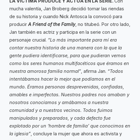
LA VÍCTIMA PRODUCE Y ACTÚA EN LA SERIE.
Con
mucha valentía, Jan Broberg decidió tomar las riendas
de su historia y cuando Nick Antosca la convocó para
producir
A Friend of the Family
, no titubeó. Por otro lado,
Jan también es actriz y participa en la serie con un
personaje crucial.
“Lo más importante para mí era
contar nuestra historia de una manera con la que la
gente pudiera identificarse, para que pudieran vernos
como los seres humanos multifacéticos que éramos en
nuestra amorosa familia normal”
, afirma Jan.
“Todos
intentábamos hacer lo mejor que podíamos en el
mundo. Éramos personas desprevenidas, confiadas,
amables e imperfectas. Nuestros padres nos amaban y
nosotros conocíamos y amábamos a nuestra
comunidad y a nuestros vecinos. Todos fuimos
manipulados y preparados, y cada defecto fue
explotado por un ‘hombre de familia’ que conocimos en
la iglesia”
, concluye la mujer que ahora es activista y