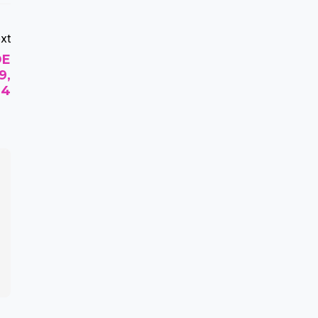
xt
DE
9,
24