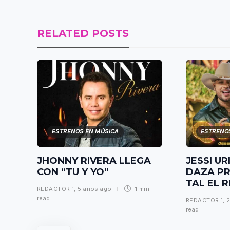
RELATED POSTS
ESTRENOS EN MÚSICA
ESTRENO
JHONNY RIVERA LLEGA
JESSI UR
CON “TU Y YO”
DAZA PR
TAL EL 
REDACTOR 1
,
5 años ago
1 min
read
REDACTOR 1
,
2
read