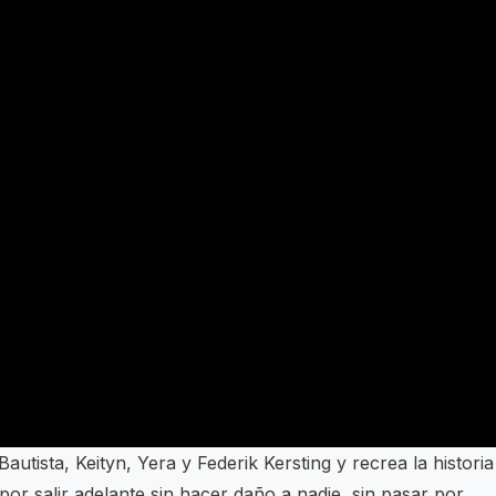
autista, Keityn, Yera y Federik Kersting y recrea la historia
 por salir adelante sin hacer daño a nadie, sin pasar por