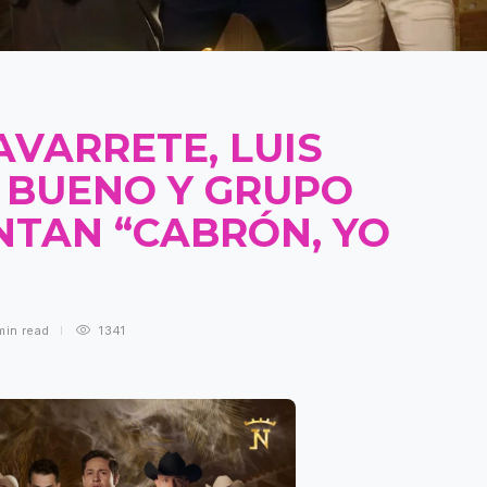
AVARRETE, LUIS
E BUENO Y GRUPO
NTAN “CABRÓN, YO
min
read
1341