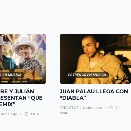
S EN MÚSICA
ESTRENOS EN MÚSICA
IBE Y JULIÁN
JUAN PALAU LLEGA CON
ESENTAN “QUE
“DIABLA”
REMIX”
REDACTOR 1
,
2 años ago
2 min
read
 años ago
1 min