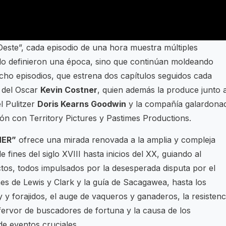
Oeste”, cada episodio de una hora muestra múltiples
solo definieron una época, sino que continúan moldeando
ho episodios, que estrena dos capítulos seguidos cada
 del Oscar
Kevin Costner
, quien además la produce junto 
l Pulitzer
Doris Kearns Goodwin
y la compañía galardona
ón con Territory Pictures y Pastimes Productions.
NER”
ofrece una mirada renovada a la amplia y compleja
 fines del siglo XVIII hasta inicios del XX, guiando al
ctos, todos impulsados por la desesperada disputa por el
ones de Lewis y Clark y la guía de Sacagawea, hasta los
 y forajidos, el auge de vaqueros y ganaderos, la resistenc
fervor de buscadores de fortuna y la causa de los
 de eventos cruciales.