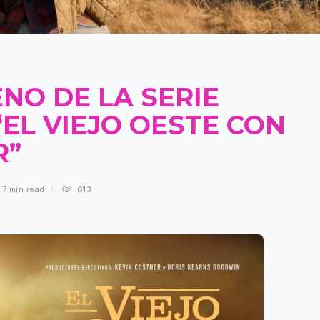
NO DE LA SERIE
EL VIEJO OESTE CON
R”
7 min
read
613