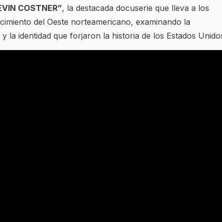
EVIN COSTNER”
, la destacada docuserie que lleva a los
nacimiento del Oeste norteamericano, examinando la
 y la identidad que forjaron la historia de los Estados Unido