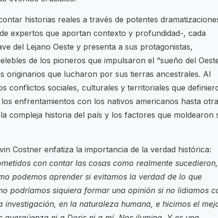
contar historias reales a través de potentes dramatizacione
 de expertos que aportan contexto y profundidad-, cada
lave del Lejano Oeste y presenta a sus protagonistas,
delebles de los pioneros que impulsaron el “sueño del Oest
s originarios que lucharon por sus tierras ancestrales. Al
 conflictos sociales, culturales y territoriales que definier
 los enfrentamientos con los nativos americanos hasta otr
la compleja historia del país y los factores que moldearon 
in Costner enfatiza la importancia de la verdad histórica:
metidos con contar las cosas como realmente sucedieron,
ómo podemos aprender si evitamos la verdad de lo que
 podríamos siquiera formar una opinión si no lidiamos c
 investigación, en la naturaleza humana, e hicimos el mej
s avergüenza ni a Doris ni a mí. Nos ilumina. Y es una