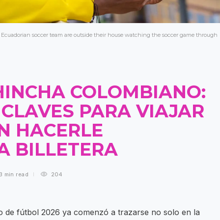
the Ecuadorian soccer team are outside their house watching the soccer game through
 HINCHA COLOMBIANO:
 CLAVES PARA VIAJAR
IN HACERLE
A BILLETERA
3 min
read
204
no de fútbol 2026 ya comenzó a trazarse no solo en la