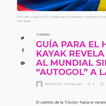
Afro-Latin couple with an average age of 25 dressed in the jersey of 
their tablet
TURISMO
GUÍA PARA EL
KAYAK REVELA
AL MUNDIAL S
“AUTOGOL” A L
REDACTOR 1
,
3 meses ago
0
El camino de la Tricolor hacia el vera