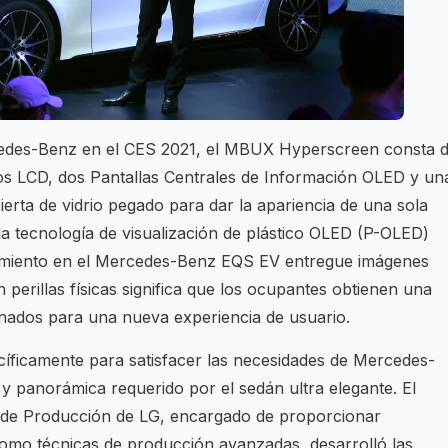
edes-Benz en el CES 2021, el MBUX Hyperscreen consta 
os LCD, dos Pantallas Centrales de Información OLED y un
ierta de vidrio pegado para dar la apariencia de una sola
da tecnología de visualización de plástico OLED (P-OLED)
enimiento en el Mercedes-Benz EQS EV entregue imágenes
n perillas físicas significa que los ocupantes obtienen una
refinados para una nueva experiencia de usuario.
cíficamente para satisfacer las necesidades de Mercedes-
y panorámica requerido por el sedán ultra elegante. El
ía de Producción de LG, encargado de proporcionar
 como técnicas de producción avanzadas, desarrolló las