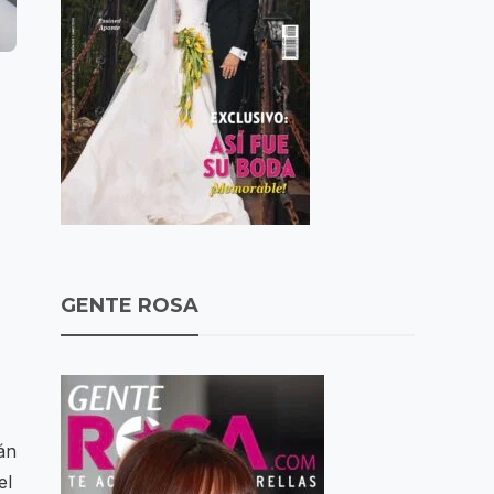
GENTE ROSA
án
el