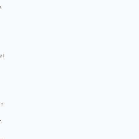
a
al
en
n