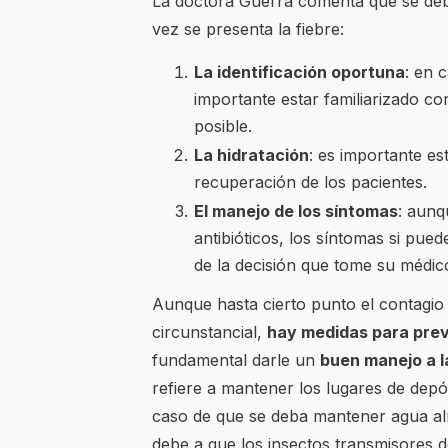
La doctora Guerra comenta que se deb
vez se presenta la fiebre:
La identificación oportuna
: en 
importante estar familiarizado c
posible.
La hidratación
: es importante es
recuperación de los pacientes.
El manejo de los síntomas
: aunq
antibióticos, los síntomas si pu
de la decisión que tome su médic
Aunque hasta cierto punto el contagi
circunstancial,
hay medidas para prev
fundamental darle un
buen manejo a l
refiere a mantener los lugares de depó
caso de que se deba mantener agua al
debe a que los insectos transmisores 