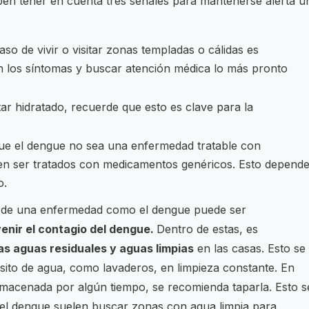
en tener en cuenta tres señales para mantenerse alerta u
caso de vivir o visitar zonas templadas o cálidas es
on los síntomas y buscar atención médica lo más pronto
tar hidratado, recuerde que esto es clave para la
ue el dengue no sea una enfermedad tratable con
eden ser tratados con medicamentos genéricos. Esto depend
o.
o de una enfermedad como el dengue puede ser
enir el contagio del dengue.
Dentro de estas, es
as aguas residuales y aguas limpias
en las casas. Esto se
sito de agua, como lavaderos, en limpieza constante. En
macenada por algún tiempo, se recomienda taparla. Esto s
del dengue suelen buscar zonas con agua limpia para