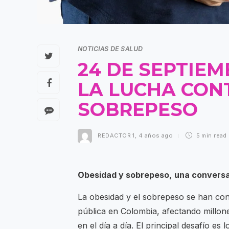
NOTICIAS DE SALUD
24 DE SEPTIEM
LA LUCHA CONT
SOBREPESO
REDACTOR 1
,
4 años ago
5 min
read
Obesidad y sobrepeso,
una conversa
La obesidad y el sobrepeso se han conv
pública en Colombia, afectando millo
en el día a día. El principal desafío e