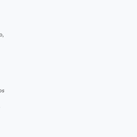
o,
os
e