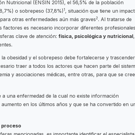
ón Nutricional (ENSIN 2015), el 56,5% de la población
1
18,7%) o sobrepeso (37,8%)
, situación que tiene un impac
2
ta para otras enfermedades aún más graves
. Al tratarse de
 factores es necesario incorporar diferentes profesionale
esferas clave de atención:
física, psicológica y nutricional
,
entes.
 la obesidad y el sobrepeso debe fortalecerse y trascender
cesario traer a todos los actores que hacen parte del siste
emia y asociaciones médicas, entre otras, para que se cree
 a una enfermedad de la cual no existe información
en aumento en los últimos años y que se ha convertido en u
l proceso
eras mencionadas, es importante identificar el especialista