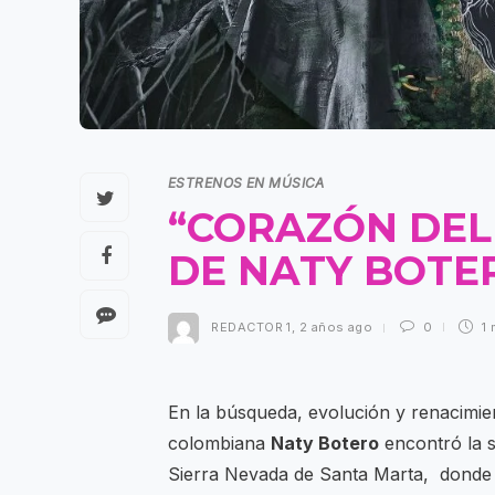
ESTRENOS EN MÚSICA
“CORAZÓN DEL
DE NATY BOTE
REDACTOR 1
,
2 años ago
0
1 
En la búsqueda, evolución y renacimie
colombiana
Naty Botero
encontró la s
Sierra Nevada de Santa Marta, donde c