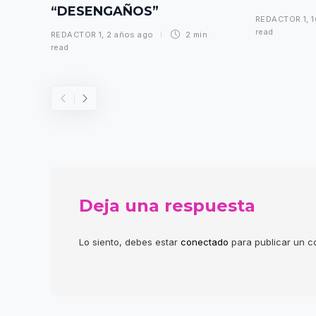
“DESENGAÑOS”
REDACTOR 1
,
read
REDACTOR 1
,
2 años ago
2 min
read
Deja una respuesta
Lo siento, debes estar
conectado
para publicar un c