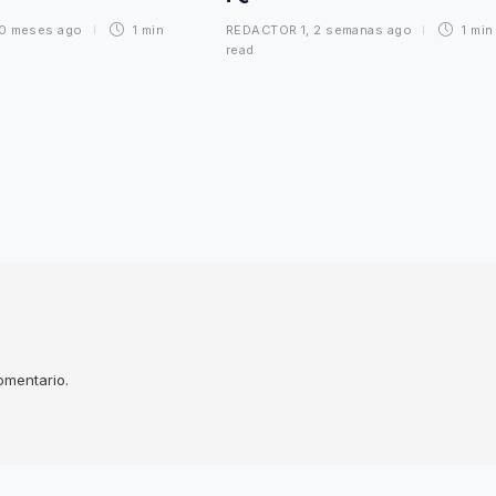
10 meses ago
1 min
REDACTOR 1
,
2 semanas ago
1 min
read
omentario.