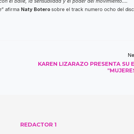
on el baile, la sensualidad y el poder del movimiento….
e
” afirma
Naty Botero
sobre el track numero ocho del disc
Ne
KAREN LIZARAZO PRESENTA SU 
"MUJERE
REDACTOR 1