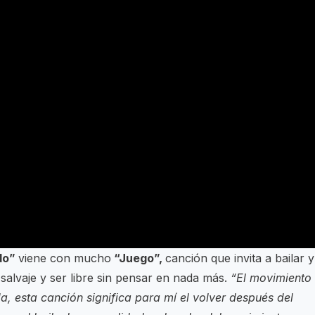
do”
viene con mucho
“Juego”,
canción que invita a bailar y
 salvaje y ser libre sin pensar en nada más.
“El movimiento
a, esta canción significa para mí el volver después del