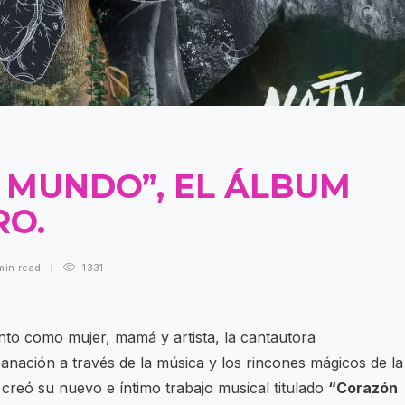
 MUNDO”, EL ÁLBUM
RO.
min
read
1331
nto como mujer, mamá y artista, la cantautora
anación a través de la música y los rincones mágicos de la
reó su nuevo e íntimo trabajo musical titulado
“Corazón