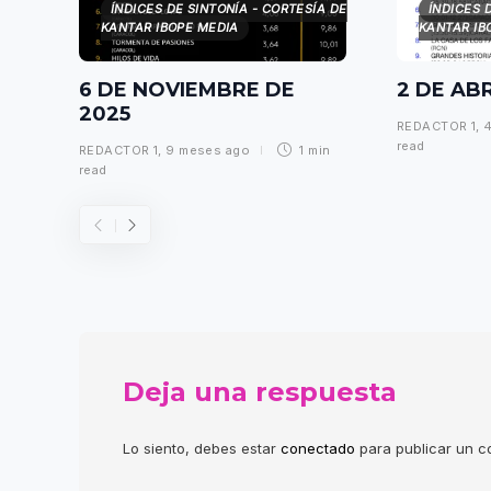
ÍNDICES DE SINTONÍA - CORTESÍA DE
ÍNDICES 
KANTAR IBOPE MEDIA
KANTAR IB
6 DE NOVIEMBRE DE
2 DE AB
2025
REDACTOR 1
,
read
REDACTOR 1
,
9 meses ago
1 min
read
Deja una respuesta
Lo siento, debes estar
conectado
para publicar un c