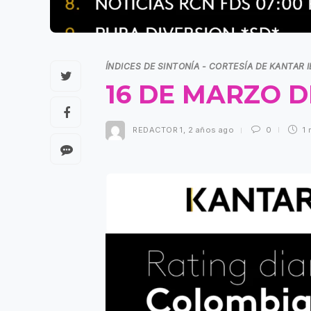
ÍNDICES DE SINTONÍA - CORTESÍA DE KANTAR 
16 DE MARZO D
REDACTOR 1
,
2 años ago
0
1 