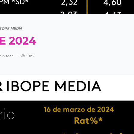
IBOPE MEDIA
E 2024
min
read
1182