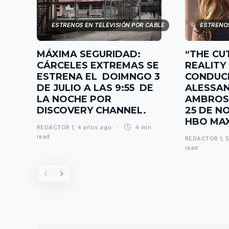
ESTRENOS EN TELEVISIÓN POR CABLE
ESTRENOS
MÁXIMA SEGURIDAD:
“THE CU
CÁRCELES EXTREMAS SE
REALIT
ESTRENA EL DOIMNGO 3
CONDUC
DE JULIO A LAS 9:55 DE
ALESSA
LA NOCHE POR
AMBROSI
DISCOVERY CHANNEL.
25 DE N
HBO MA
REDACTOR 1
,
4 años ago
4 min
read
REDACTOR 1
,
5
read