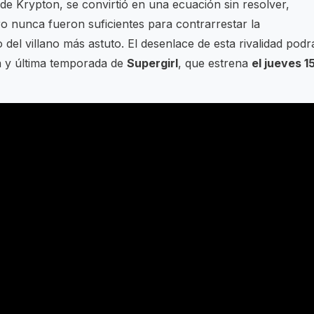
 de Krypton, se convirtió en una ecuación sin resolver,
o nunca fueron suficientes para contrarrestar la
co del villano más astuto. El desenlace de esta rivalidad podr
a y última temporada de
Supergirl
, que estrena
el jueves 1