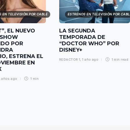
 EN TELEVISIÓN POR CABLE
ESTRENOS EN TELEVISIÓN POR CABL
T”, EL NUEVO
LA SEGUNDA
Y SHOW
TEMPORADA DE
IDO POR
“DOCTOR WHO” POR
NDRA
DISNEY+
O, ESTRENA EL
REDACTOR 1
,
1 año ago
1 min
read
OVIEMBRE EN
X
 años ago
1 min