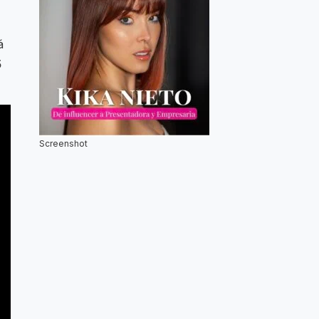
á
5
Screenshot