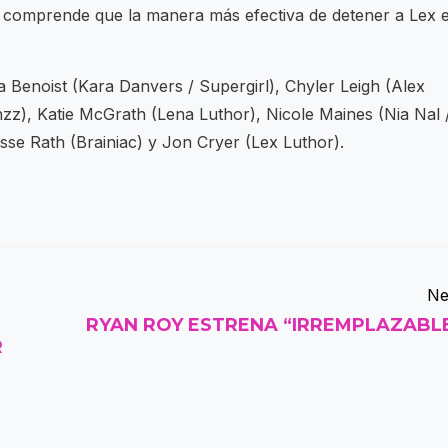
to comprende que la manera más efectiva de detener a Lex 
 Benoist (Kara Danvers / Supergirl), Chyler Leigh (Alex
z), Katie McGrath (Lena Luthor), Nicole Maines (Nia Nal 
esse Rath (Brainiac) y Jon Cryer (Lex Luthor).
Ne
RYAN ROY ESTRENA “IRREMPLAZABL
R