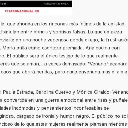
la, que ahonda en los rincones más íntimos de la amistad
disimulan entre brindis y sonrisas falsas. Lo que empieza
vierte en una noche venenosa donde el ego, la frustració
s. María brilla como escritora premiada, Ana cocina con
no. El público será el único testigo de lo que realmente
mujeres que se aman… a veces demasiado. “Veneno” acabará
un caos que abrirá heridas, pero nada envenena más el alma
.
: Paula Estrada, Carolina Cuervo y Mónica Giraldo, Venen
na convertida en una guerra emocional entre risas y puñale
rdades incómodas y pensamientos inconfesables se
iginoso, cargado de ironía y humor negro. El público no so
ncioso de lo que estas mujeres realmente piensan mientras