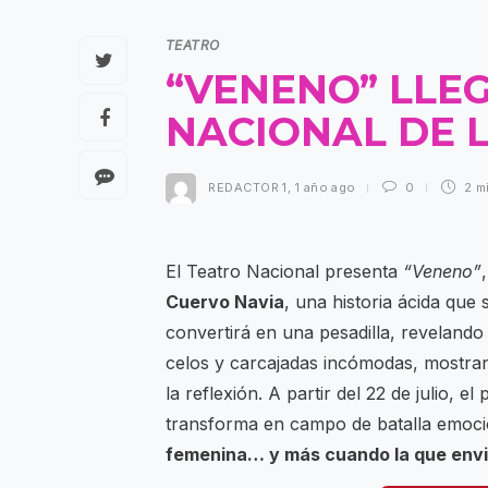
TEATRO
“VENENO” LLE
NACIONAL DE L
REDACTOR 1
,
1 año ago
0
2 m
El Teatro Nacional presenta
“Veneno”
Cuervo Navia
, una historia ácida que
convertirá en una pesadilla, reveland
celos y carcajadas incómodas, mostrand
la reflexión. A partir del 22 de julio, 
transforma en campo de batalla emoc
femenina… y más cuando la que envid