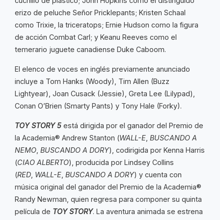
cuchillo de plástico; John Hopkins como el distinguido
erizo de peluche Señor Pricklepants; Kristen Schaal
como Trixie, la triceratops; Ernie Hudson como la figura
de acción Combat Carl; y Keanu Reeves como el
temerario juguete canadiense Duke Caboom.
El elenco de voces en inglés previamente anunciado
incluye a Tom Hanks (Woody), Tim Allen (Buzz
Lightyear), Joan Cusack (Jessie), Greta Lee (Lilypad),
Conan O’Brien (Smarty Pants) y Tony Hale (Forky).
TOY STORY 5
está dirigida por el ganador del Premio de
la Academia® Andrew Stanton (
WALL-E
,
BUSCANDO A
NEMO
,
BUSCANDO A DORY
), codirigida por Kenna Harris
(
CIAO
ALBERTO
), producida por Lindsey Collins
(
RED
,
WALL-E
,
BUSCANDO A DORY
) y cuenta con
música original del ganador del Premio de la Academia®
Randy Newman, quien regresa para componer su quinta
película de
TOY STORY
. La aventura animada se estrena