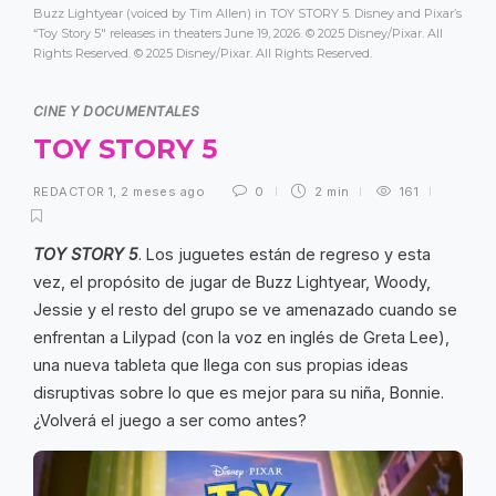
Buzz Lightyear (voiced by Tim Allen) in TOY STORY 5. Disney and Pixar’s
“Toy Story 5" releases in theaters June 19, 2026. © 2025 Disney/Pixar. All
Rights Reserved. © 2025 Disney/Pixar. All Rights Reserved.
CINE Y DOCUMENTALES
TOY STORY 5
REDACTOR 1
,
2 meses ago
0
2 min
161
TOY STORY 5
. Los juguetes están de regreso y esta
vez, el propósito de jugar de Buzz Lightyear, Woody,
Jessie y el resto del grupo se ve amenazado cuando se
enfrentan a Lilypad (con la voz en inglés de Greta Lee),
una nueva tableta que llega con sus propias ideas
disruptivas sobre lo que es mejor para su niña, Bonnie.
¿Volverá el juego a ser como antes?