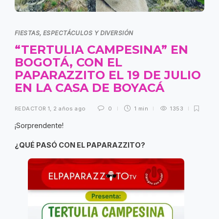
FIESTAS, ESPECTÁCULOS Y DIVERSIÓN
“TERTULIA CAMPESINA” EN
BOGOTÁ, CON EL
PAPARAZZITO EL 19 DE JULIO
EN LA CASA DE BOYACÁ
REDACTOR 1
,
2 años ago
0
1 min
1353
¡Sorprendente!
¿QUÉ PASÓ CON EL PAPARAZZITO?