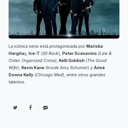
La icónica serie está protagonizada por
Mariska
Hargita
y,
Ice-T
(
30 Rock
),
Peter Scanavino
(Law &
Order: Organized Crime)
,
Kelli Giddish
(
The Good
Wife
),
Kevin Kane
(Inside Amy Schumer
) y
Aimé
Donna
Kelly
(
Chicago Med
), entre otros grandes
talentos.