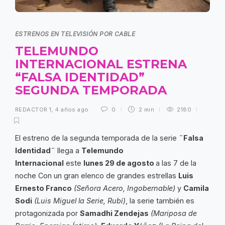
ESTRENOS EN TELEVISIÓN POR CABLE
TELEMUNDO
INTERNACIONAL ESTRENA
“FALSA IDENTIDAD”
SEGUNDA TEMPORADA
REDACTOR 1
,
4 años ago
0
2 min
2180
El estreno de la segunda temporada de la serie
¨Falsa
Identidad¨
llega a
Telemundo
Internacional
este
lunes 29 de agosto
a las 7 de la
noche Con un gran elenco de grandes estrellas
Luis
Ernesto Franco
(Señora Acero, Ingobernable)
y
Camila
Sodi
(Luis Miguel la Serie, Rubí)
, la serie también es
protagonizada por
Samadhi Zendejas
(Mariposa de