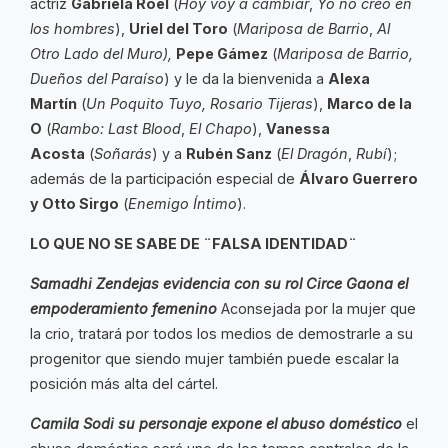
actriz
Gabriela Roel
(
Hoy voy a cambiar
,
Yo no creo en
los hombres
),
Uriel del Toro
(
Mariposa de Barrio
,
Al
Otro Lado del Muro),
Pepe Gámez
(
Mariposa de Barrio,
Dueños del Paraíso
) y le da la bienvenida a
Alexa
Martín
(
Un Poquito Tuyo, Rosario Tijeras
),
Marco de la
O
(
Rambo: Last Blood
,
El Chapo
),
Vanessa
Acosta
(
Soñarás
) y a
Rubén Sanz
(
El Dragón
,
Rubí
);
además de la participación especial de
Álvaro Guerrero
y Otto Sirgo
(
Enemigo Íntimo
).
LO QUE NO SE SABE DE ¨FALSA IDENTIDAD¨
Samadhi Zendejas evidencia con su rol Circe Gaona el
empoderamiento femenino
Aconsejada por la mujer que
la crio, tratará por todos los medios de demostrarle a su
progenitor que siendo mujer también puede escalar la
posición más alta del cártel.
Camila Sodi su personaje expone el abuso doméstico
el