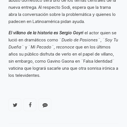
abuso doméstico será uno de los temas centrales de la
nueva entrega. Al respecto Sodi, espera que la trama
abra la conversación sobre la problemática y quienes lo
padecen en Latinoamérica pidan ayuda.
El villano de la historia es Sergio Goyri
el actor quien se
lució en dramáticos como ¨
Duelo de Pasiones¨
, ¨
Soy Tu
Dueña¨
y ¨
Mi Pecado¨, reconoce
que en los últimos
años su público disfruta de verlo en el papel de villano,
sin embargo, como Gavino Gaona en ¨Falsa Identidad¨
vaticina que logrará sacarle una que otra sonrisa irónica a
los televidentes.