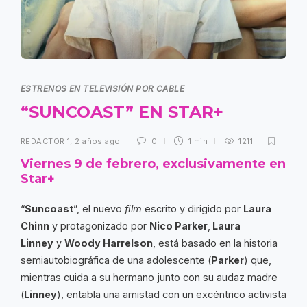
ESTRENOS EN TELEVISIÓN POR CABLE
“SUNCOAST” EN STAR+
REDACTOR 1
,
2 años ago
0
1 min
1211
Viernes 9 de febrero, exclusivamente en
Star+
“
Suncoast
”, el nuevo
film
escrito y dirigido por
Laura
Chinn
y protagonizado por
Nico Parker
,
Laura
Linney
y
Woody Harrelson
, está basado en la historia
semiautobiográfica de una adolescente (
Parker
) que,
mientras cuida a su hermano junto con su audaz madre
(
Linney
), entabla una amistad con un excéntrico activista