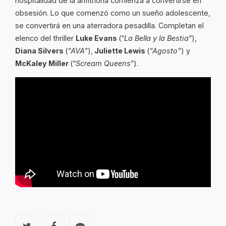
hospitalidad de la anfitriona comienza a convertirse en
obsesión. Lo que comenzó como un sueño adolescente,
se convertirá en una aterradora pesadilla. Completan el
elenco del thriller
Luke Evans
(“
La Bella y la Bestia
”),
Diana Silvers
(
“AVA”
),
Juliette Lewis
(
“Agosto”
) y
McKaley Miller
(“
Scream Queens
”).