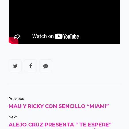
Previous
MAU Y RICKY CON SENCILLO “MIAMI”
Next
ALEJO CRUZ PRESENTA " TE ESPERE"