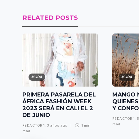
RELATED POSTS
MODA
MODA
PRIMERA PASARELA DEL
MANGO 
ÁFRICA FASHIÓN WEEK
QUIENES
2023 SERÁ EN CALI EL 2
Y CONF
DE JUNIO
REDACTOR 1
,
5
read
REDACTOR 1
,
3 años ago
1 min
read