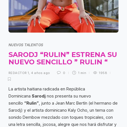
NUEVOS TALENTOS
SARODJ “RULIN” ESTRENA SU
NUEVO SENCILLO ” RULIN “
REDACTOR 1
,
4 años ago
0
1 min
1958
La artista haitiana radicada en República
Dominicana
Sarodj
nos presenta su nuevo
sencillo
“Rulin”
, junto a Jean Marc Bertín (el hermano de
Sarodj) y el artista dominicano Kaly Ocho, un tema con
sonido Dembow mezclado con toques tropicales, con
una letra sencilla, jocosa, alegre que nos hará disfrutar y