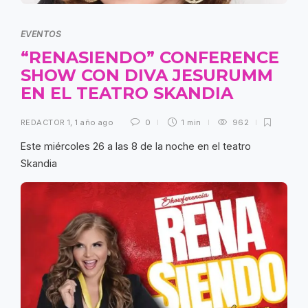
EVENTOS
“RENASIENDO” CONFERENCE
SHOW CON DIVA JESURUMM
EN EL TEATRO SKANDIA
REDACTOR 1
,
1 año ago
0
1 min
962
Este miércoles 26 a las 8 de la noche en el teatro
Skandia