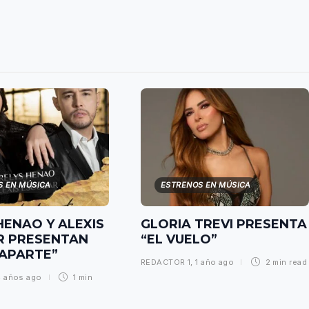
S EN MÚSICA
ESTRENOS EN MÚSICA
HENAO Y ALEXIS
GLORIA TREVI PRESENTA
R PRESENTAN
“EL VUELO”
 APARTE”
REDACTOR 1
,
1 año ago
2 min
read
4 años ago
1 min