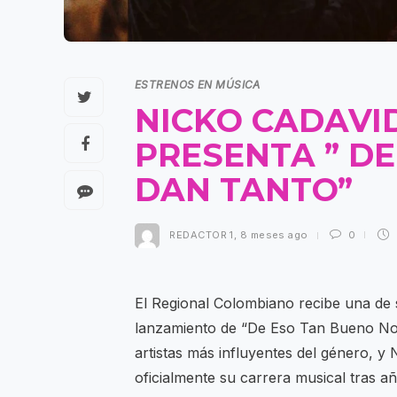
ESTRENOS EN MÚSICA
NICKO CADAVID
PRESENTA ” D
DAN TANTO”
REDACTOR 1
,
8 meses ago
0
El Regional Colombiano recibe una de s
lanzamiento de “De Eso Tan Bueno No 
artistas más influyentes del género, y
oficialmente su carrera musical tras a