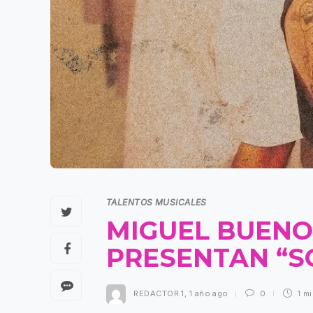
TALENTOS MUSICALES
MIGUEL BUENO
PRESENTAN “S
REDACTOR 1
,
1 año ago
0
1 m