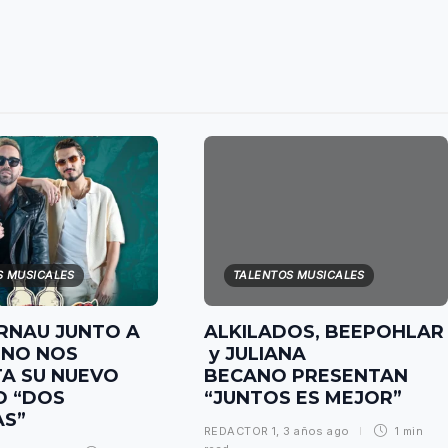
S MUSICALES
TALENTOS MUSICALES
RNAU JUNTO A
ALKILADOS, BEEPOHLAR
ENO NOS
y JULIANA
A SU NUEVO
BECANO PRESENTAN
O “DOS
“JUNTOS ES MEJOR”
AS”
REDACTOR 1
,
3 años ago
1 min