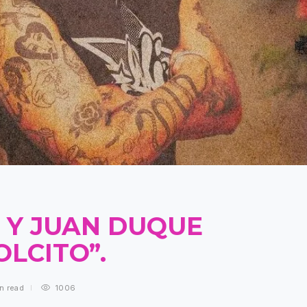
 Y JUAN DUQUE
OLCITO”.
in
read
1006