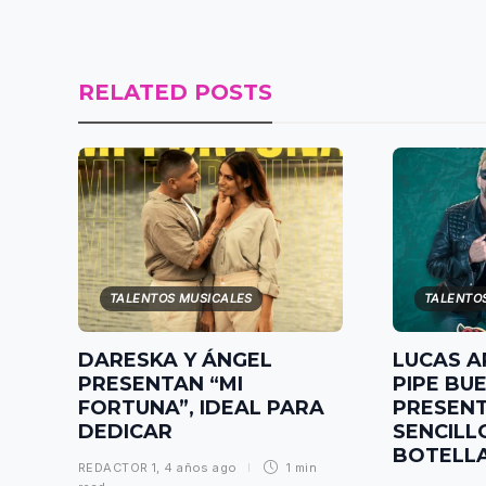
RELATED POSTS
TALENTOS MUSICALES
TALENTO
DARESKA Y ÁNGEL
LUCAS A
PRESENTAN “MI
PIPE BU
FORTUNA”, IDEAL PARA
PRESENT
DEDICAR
SENCILL
BOTELL
REDACTOR 1
,
4 años ago
1 min