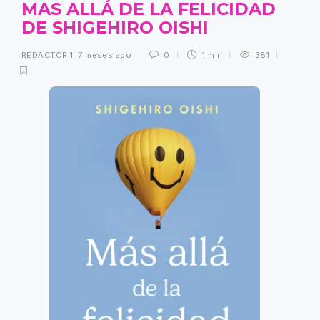
MAS ALLÁ DE LA FELICIDAD
DE SHIGEHIRO OISHI
REDACTOR 1
,
7 meses ago
0
1 min
381