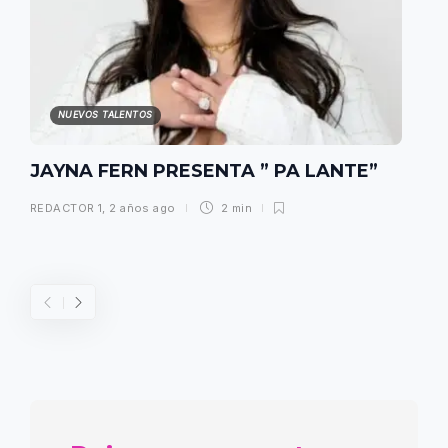
NUEVOS TALENTOS
JAYNA FERN PRESENTA ” PA LANTE”
REDACTOR 1
,
2 años ago
2 min