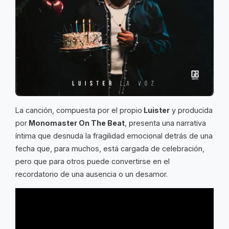
La canción, compuesta por el propio
Luister
y producida
por
Monomaster On The Beat
, presenta una narrativa
íntima que desnuda la fragilidad emocional detrás de una
fecha que, para muchos, está cargada de celebración,
pero que para otros puede convertirse en el
recordatorio de una ausencia o un desamor.