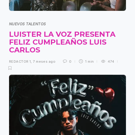
NUEVOS TALENTOS
LUISTER LA VOZ PRESENTA
FELIZ CUMPLEAÑOS LUIS
CARLOS
REDACTOR 1
,
7 meses ago
0
1 min
474