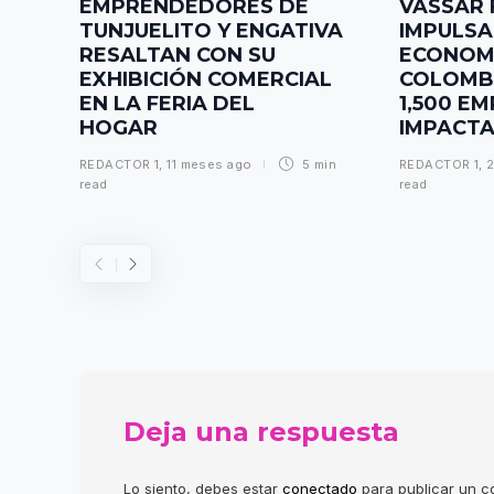
EMPRENDEDORES DE
VASSAR 
TUNJUELITO Y ENGATIVA
IMPULS
RESALTAN CON SU
ECONOMÍ
EXHIBICIÓN COMERCIAL
COLOMBI
EN LA FERIA DEL
1,500 E
HOGAR
IMPACT
REDACTOR 1
,
11 meses ago
5 min
REDACTOR 1
,
2
read
read
Deja una respuesta
Lo siento, debes estar
conectado
para publicar un c