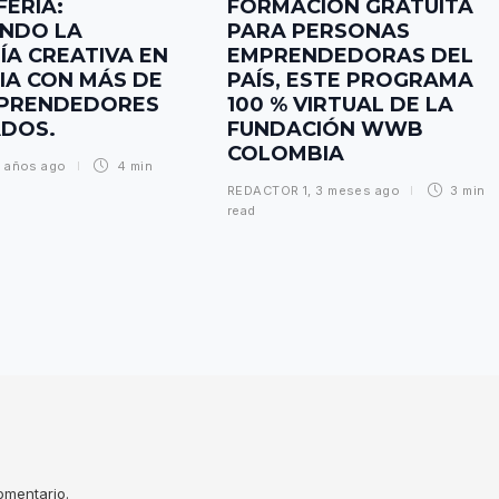
FERIA:
FORMACIÓN GRATUITA
ANDO LA
PARA PERSONAS
A CREATIVA EN
EMPRENDEDORAS DEL
A CON MÁS DE
PAÍS, ESTE PROGRAMA
MPRENDEDORES
100 % VIRTUAL DE LA
ADOS.
FUNDACIÓN WWB
COLOMBIA
 años ago
4 min
REDACTOR 1
,
3 meses ago
3 min
read
omentario.