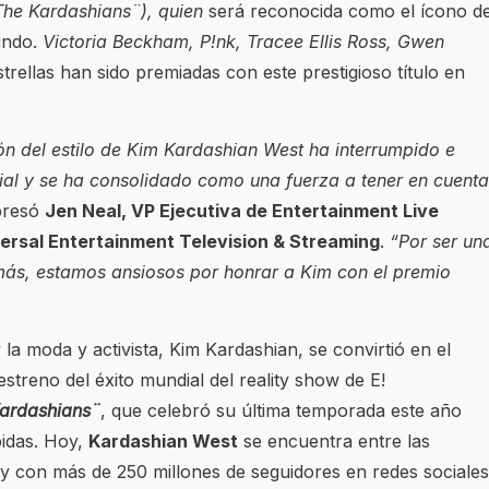
The Kardashians¨), quien
será reconocida como el ícono d
undo.
Victoria Beckham, P!nk, Tracee Ellis Ross, Gwen
rellas han sido premiadas con este prestigioso título en
ón del estilo de Kim Kardashian West ha interrumpido e
dial y se ha consolidado como una fuerza a tener en cuenta
presó
Jen Neal, VP Ejecutiva de Entertainment Live
ersal Entertainment Television & Streaming
.
“Por ser un
 más, estamos ansiosos por honrar a Kim con el premio
la moda y activista, Kim Kardashian, se convirtió en el
streno del éxito mundial del reality show de E!
ardashians¨
, que celebró su última temporada este año
idas. Hoy,
Kardashian West
se encuentra entre las
y con más de 250 millones de seguidores en redes sociales