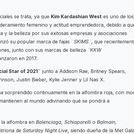
.
iales se trata, ya que
Kim
Kardashian West
es uno de los
deramiento femenino y actitud emprendedora, debido a qu
da y la belleza por sus exitosas empresas y asociaciones
anzó su popular marca de fajas ¨
SKIMS
¨, que recientement
ones, junto con sus marcas de belleza
¨KKW
lanzaron en 2017.
ial Star of 2021¨
junto a Addison Rae, Britney Spears,
son, Justin Bieber, Kylie Jenner y Lil Nas X.
ha sorprendido continuamente en la alfombra roja, con mo
e mantienen al mundo adivinando qué se pondrá a
n la alfombra en
Balenciaga, Schiaparelli o Balmain
,
itriona de
Saturday Night Live
, siendo dueña de la Met Gal