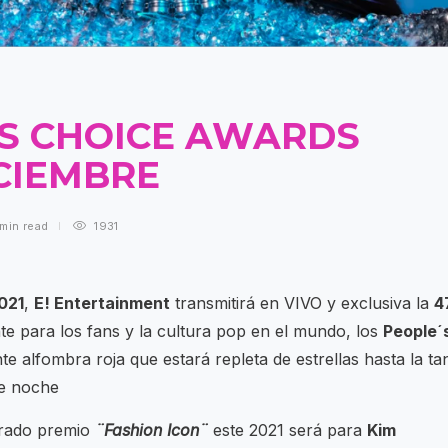
’S CHOICE AWARDS
DICIEMBRE
 min
read
1931
021
,
E! Entertainment
transmitirá en VIVO y exclusiva la
4
e para los fans y la cultura pop en el mundo, los
People´
e alfombra roja que estará repleta de estrellas hasta la ta
de noche
erado premio
¨Fashion Icon¨
este 2021 será para
Kim