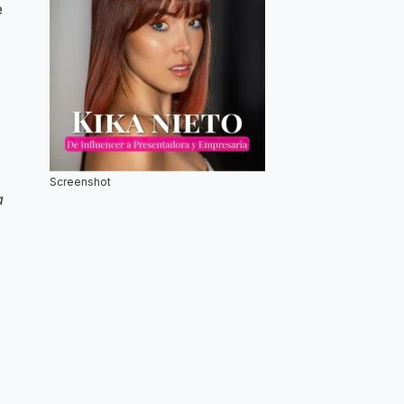
e
Screenshot
a