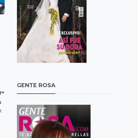
GENTE ROSA
7°
s
n