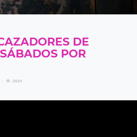
 CAZADORES DE
 SÁBADOS POR
2520