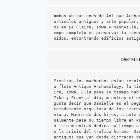
Ambas ubicaciones de Antique Archa
artículos antiguos y arte popular,
os en Le Claire, Iowa y Nashville,
empo completo es preservar la mayo
nidos, encontrando edificios antig
DANIELL
Mientras los muchachos están recol
a flote Antique Archaeology, la ti
ire, Iowa. Ella pasa su tiempo hab
Mike y Frank al día, mientras ello
gusta decir que Danielle es el peg
remadamente orgullosa de los "much
ntosa. Madre de dos hijos, amante 
ualmente pasa su tiempo libre en P
a isla mientras dedica su tiempo a
e la crisis del tráfico humano. Da
antiguos que van desde disfraces d