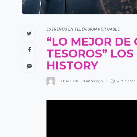
ESTRENOS EN TELEVISIÓN POR CABLE
“LO MEJOR DE
TESOROS” LOS
HISTORY
REDACTOR 1
,
3 años ago
4 min
read