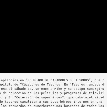
 episodios en “LO MEJOR DE CAZADORES DE TESOROS”, que r
apítulo de “Cazadores de Tesoros. En “Tesoros famosos d
rena el sábado 18, veremos a Mike y su equipo sumergirs
s de colección de las películas y programas de televisi
s; y En “Colección de superhéroes”, que debuta el sábad
de tesoros canalizan a sus superhéroes internos en una 
 los recuerdos de superhéroes más buscados de todos los 