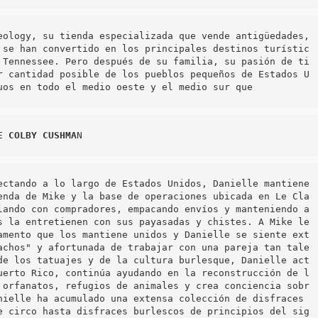
eology, su tienda especializada que vende antigüedades, 
 se han convertido en los principales destinos turístic
 Tennessee. Pero después de su familia, su pasión de ti
r cantidad posible de los pueblos pequeños de Estados U
uos en todo el medio oeste y el medio sur que
E COLBY CUSHMA
ectando a lo largo de Estados Unidos, Danielle mantiene 
enda de Mike y la base de operaciones ubicada en Le Cla
lando con compradores, empacando envíos y manteniendo a 
s la entretienen con sus payasadas y chistes. A Mike le 
amento que los mantiene unidos y Danielle se siente ext
achos" y afortunada de trabajar con una pareja tan tale
de los tatuajes y de la cultura burlesque, Danielle act
uerto Rico, continúa ayudando en la reconstrucción de l
 orfanatos, refugios de animales y crea conciencia sobr
nielle ha acumulado una extensa colección de disfraces 
e circo hasta disfraces burlescos de principios del sig