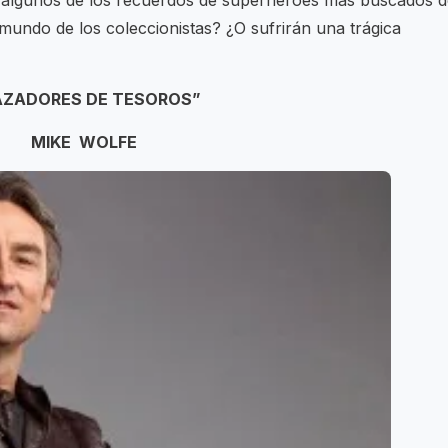
 algunos de los recuerdos de superhéroes más buscados d
 mundo de los coleccionistas? ¿O sufrirán una trágica
AZADORES DE TESOROS”
MIKE WOLFE