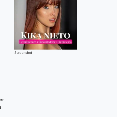
Screenshot
a
ar
s