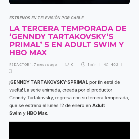
ESTRENOS EN TELEVISIÓN POR CABLE
LA TERCERA TEMPORADA DE
‘GENNDY TARTAKOVSKY’S
PRIMAL’ S EN ADULT SWIM Y
HBO MAX
REDACTOR 1
,
7 meses ago
0
1 min
402
¡
GENNDY TARTAKOVSKY’SPRIMAL
por fin está de
vuelta! La serie animada, creada por el productor
Genndy Tartakovsky, regresa con su tercera temporada,
que se estrena el lunes 12 de enero en
Adult
Swim
y
HBO Max
.