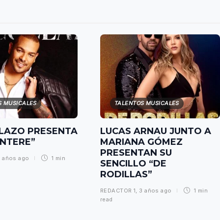
S MUSICALES
TALENTOS MUSICALES
LAZO PRESENTA
LUCAS ARNAU JUNTO A
ENTERE”
MARIANA GÓMEZ
PRESENTAN SU
 años ago
1 min
SENCILLO “DE
RODILLAS”
REDACTOR 1
,
3 años ago
1 min
read