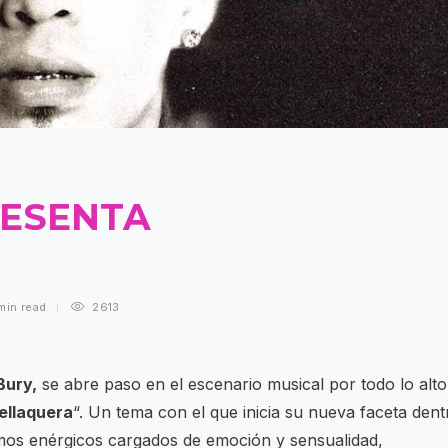
RESENTA
”
min
read
2613
Bury,
se abre paso en el escenario musical por todo lo alto
ellaquera
“. Un tema con el que inicia su nueva faceta dent
mos enérgicos cargados de emoción y sensualidad,