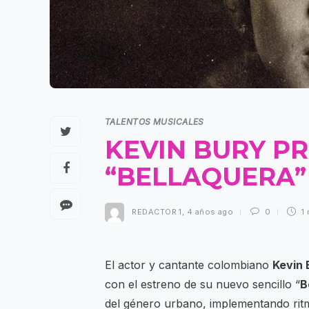
TALENTOS MUSICALES
KEVIN BURY P
“BELLAQUERA
REDACTOR 1
,
4 años ago
0
1 
El actor y cantante colombiano
Kevin 
con el estreno de su nuevo sencillo “
B
del género urbano, implementando rit