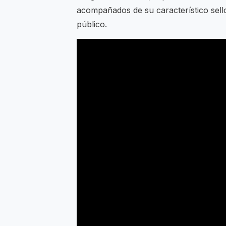
acompañados de su característico sello
público.